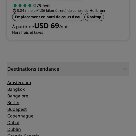
79 avis
0.84 mile(s)/1.36 kilomètre(s) du centre de Heilbronn
Emplacement en bord de cours d'eau
Rooftop
USD 69
À partir de
/nuit
Hors frais et taxes
Destinations tendance
Amsterdam
Bangkok
Bangalore
Berlin
Budapest
Copenhague
Dubaï
Dublin
Grande Canarie