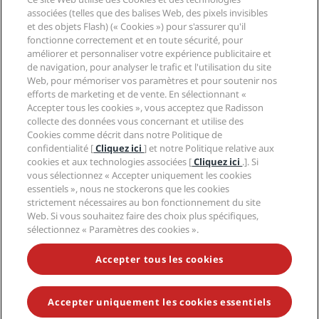
Nouveaux et futurs hôtels
Radisson Hotel Group
associées (telles que des balises Web, des pixels invisibles
Légal
Application Radisson Hotels
et des objets Flash) (« Cookies ») pour s'assurer qu'il
Médias
Hôtels adaptés aux sportifs
fonctionne correctement et en toute sécurité, pour
Carrières RHG
Centre de confidentialité
Aide
Hôtels adaptés aux Familles
améliorer et personnaliser votre expérience publicitaire et
Carrières PPHE
Mentions légales
Santé et sécurité
de navigation, pour analyser le trafic et l'utilisation du site
Carrières EHL
Conditions générales Radisson Rewards
Web, pour mémoriser vos paramètres et pour soutenir nos
Avis aux consommateurs
The Club by RHG
Médias sociaux
Contrat d’utilisation du site
efforts de marketing et de vente. En sélectionnant «
Contact
Opportunités de développement
Accepter tous les cookies », vous acceptez que Radisson
Accessibilité numérique
FAQ
Marques Radisson Hotels
Entreprise responsable
collecte des données vous concernant et utilise des
Déclaration sur l’esclavage moderne
Plan du site
Cookies comme décrit dans notre Politique de
Approvisionnement
confidentialité [
Cliquez ici
] et notre Politique relative aux
cookies et aux technologies associées [
Cliquez ici
.]. Si
vous sélectionnez « Accepter uniquement les cookies
essentiels », nous ne stockerons que les cookies
strictement nécessaires au bon fonctionnement du site
Web. Si vous souhaitez faire des choix plus spécifiques,
sélectionnez « Paramètres des cookies ».
NE MANQUEZ AUCUNE DE NOS OFFRES LES PLUS
POPULAIRES
Accepter tous les cookies
Accepter uniquement les cookies essentiels
© 2026 Radisson Hotel Group.
Tous droits réservés. RHG Radisson