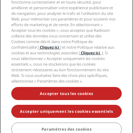
Hôtels adaptés aux sportifs
fonctionne correctement et en toute sécurité, pour
Carrières RHG
Centre de confidentialité
Aide
Hôtels adaptés aux Familles
améliorer et personnaliser votre expérience publicitaire et
Carrières PPHE
Mentions légales
Santé et sécurité
de navigation, pour analyser le trafic et l'utilisation du site
Carrières EHL
Conditions générales Radisson Rewards
Web, pour mémoriser vos paramètres et pour soutenir nos
Avis aux consommateurs
The Club by RHG
Médias sociaux
Contrat d’utilisation du site
efforts de marketing et de vente. En sélectionnant «
Contact
Opportunités de développement
Accepter tous les cookies », vous acceptez que Radisson
Accessibilité numérique
FAQ
Marques Radisson Hotels
Entreprise responsable
collecte des données vous concernant et utilise des
Déclaration sur l’esclavage moderne
Plan du site
Cookies comme décrit dans notre Politique de
Approvisionnement
confidentialité [
Cliquez ici
] et notre Politique relative aux
cookies et aux technologies associées [
Cliquez ici
.]. Si
vous sélectionnez « Accepter uniquement les cookies
essentiels », nous ne stockerons que les cookies
strictement nécessaires au bon fonctionnement du site
Web. Si vous souhaitez faire des choix plus spécifiques,
sélectionnez « Paramètres des cookies ».
NE MANQUEZ AUCUNE DE NOS OFFRES LES PLUS
POPULAIRES
Accepter tous les cookies
Accepter uniquement les cookies essentiels
© 2026 Radisson Hotel Group.
Tous droits réservés. RHG Radisson
Hotel Group, Radisson, Radisson RED, Radisson Blu, Radisson Collection,
Radisson Individuals, Park Plaza, Park Inn, Country Inn & Suites, Prize by
Radisson, Radisson Rewards, et Radisson Meetings sont des marques
Paramètres des cookies
déposées de Radisson Hotel Group.