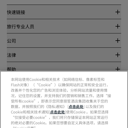
快速链接
丽赏会
旅行专业人员
优惠在线价格保证
Blog
合作伙伴
公司
目的地
旅行社
新开和即将开业的酒店
丽笙酒店集团
法律
丽笙酒店集团APP
媒体
体育认证酒店
工作机会 RHG
隐私中心
帮助
家庭友好型酒店
工作机会 PPHE
法律声明
健康与安全
工作机会 EHL
本网站使用Cookie和相关技术（如网络信标、像素标签和
丽赏会条款和条件
消费者警示
The Club by RHG
Flash对象）（“Cookie”）以确保网站的正常和安全运行，
社交媒体
网站使用协议
联系方式
改善并个性化您的广告和浏览体验，分析网站流量和使用情
发展机会
数字无障碍
常见问题
况，记住您的设置，并支持我们的营销和销售工作。选择“接
责任经营
丽笙酒店集团品牌
现代奴隶制声明
网站地图
受所有cookie”，即表示您同意丽笙酒店集团收集关于您的
采购
数据，并按照我们的《隐私通知》 [
点击此处
] 以及我们的
Cookie和相关技术通知[
点击此处
]使用Cookie 。如果您选择
“仅接受必要cookie”，我们将只存储保证本网站正常运行
的绝对必要的Cookie。如果您想要自定义具体选项，请选择