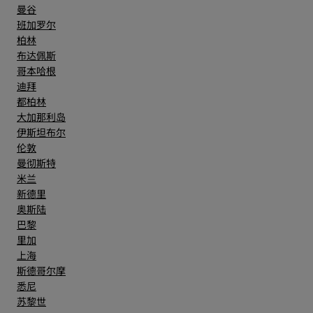
曼谷
班加罗尔
柏林
布达佩斯
哥本哈根
迪拜
都柏林
大加那利岛
伊斯坦布尔
伦敦
曼彻斯特
米兰
新德里
奥斯陆
巴黎
里加
上海
斯德哥尔摩
悉尼
苏黎世