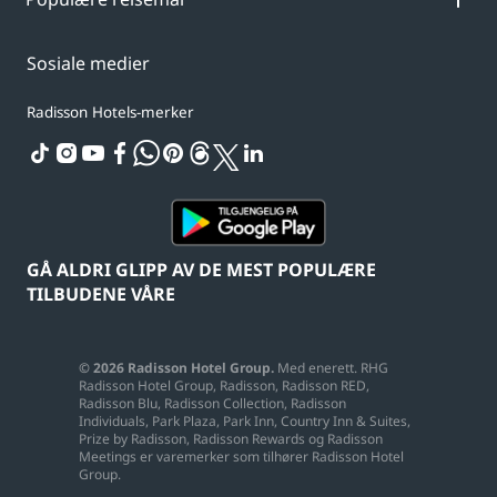
Sosiale medier
Radisson Hotels-merker
tiktok
instagram
youtube
facebook
whatsapp
pinterest
threads
twitter
linkedin
GÅ ALDRI GLIPP AV DE MEST POPULÆRE
TILBUDENE VÅRE
© 2026 Radisson Hotel Group.
Med enerett. RHG
Radisson Hotel Group, Radisson, Radisson RED,
Radisson Blu, Radisson Collection, Radisson
Individuals, Park Plaza, Park Inn, Country Inn & Suites,
Prize by Radisson, Radisson Rewards og Radisson
Meetings er varemerker som tilhører Radisson Hotel
Group.