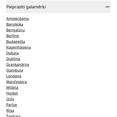
Pieprasīti galamērķi
Amsterdama
Bangkoka
Bengalūru
Berlīne
Budapešta
Kopenhāgena
Dubaja
Dublina
Grankanārija
Stambula
Londona
Mančestera
Milāna
Ņūdeli
Oslo
Parīze
Rīga
Šanhaja