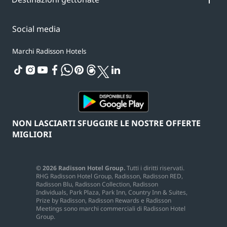
Social media
Marchi Radisson Hotels
tiktok
instagram
youtube
facebook
whatsapp
pinterest
threads
twitter
linkedin
NON LASCIARTI SFUGGIRE LE NOSTRE OFFERTE
MIGLIORI
© 2026 Radisson Hotel Group.
Tutti i diritti riservati.
RHG Radisson Hotel Group, Radisson, Radisson RED,
Radisson Blu, Radisson Collection, Radisson
Individuals, Park Plaza, Park Inn, Country Inn & Suites,
Prize by Radisson, Radisson Rewards e Radisson
Meetings sono marchi commerciali di Radisson Hotel
Group.