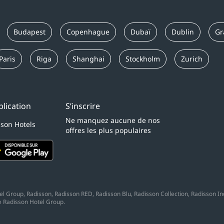
Budapest
Copenhague
Dubaï
Dublin
Gr
Paris
Riga
Shanghai
Stockholm
Zurich
lication
S’inscrire
Ne manquez aucune de nos
sson Hotels
offres les plus populaires
 Group, Radisson, Radisson RED, Radisson Blu, Radisson Collection, Radisson Indi
 Radisson Hotel Group.