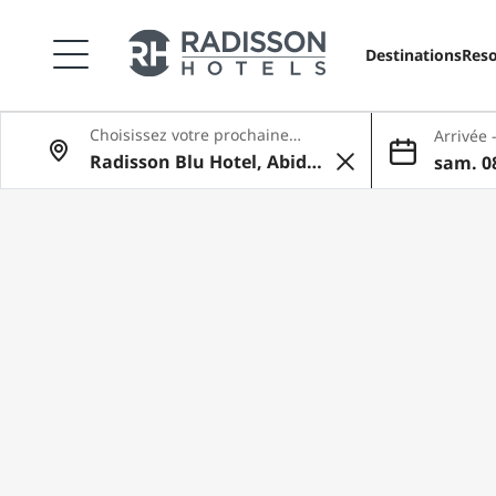
Destinations
Reso
Choisissez votre prochaine
Arrivée 
aventure
sam. 08
09 aoû