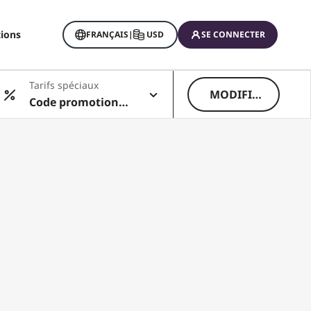
tions
FRANÇAIS
|
USD
SE CONNECTER
Tarifs spéciaux
MODIFIE
Code promotionne
R
l