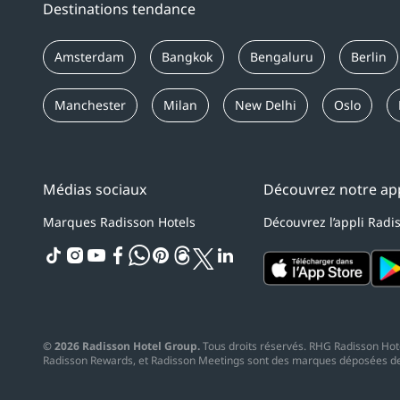
Destinations tendance
Amsterdam
Bangkok
Bengaluru
Berlin
Manchester
Milan
New Delhi
Oslo
Médias sociaux
Découvrez notre app
Marques Radisson Hotels
Découvrez l’appli Radi
tiktok
instagram
youtube
facebook
whatsapp
pinterest
threads
twitter
linkedin
© 2026 Radisson Hotel Group.
Tous droits réservés. RHG Radisson Hotel
Radisson Rewards, et Radisson Meetings sont des marques déposées de