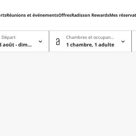
rts
Réunions et événements
Offres
Radisson Rewards
Mes réserva
- Départ
Chambres et occupant
s
 août - dim.
1 chambre, 1 adulte
t