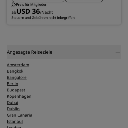
Preis für Mitglieder
USD 36
ab
/Nacht
Steuern und Gebühren nicht inbegriffen
Angesagte Reiseziele
Amsterdam
Bangkok
Bangalore
Berlin
Budapest
Kopenhagen
Dubai
Dublin
Gran Canaria
Istanbul
London