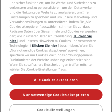
„Sports Approved“-Hotels
und sicher funktioniert, um Ihr Werbe- und Surferlebnis zu
Karriere RHG
Privacy Centre
Hilfe
Familienfreundliche Hotels
verbessern und zu personalisieren, um den Datenverkehr
Karriere PPHE
Rechtliche Hinweise
Gesundheit & Sicherheit
und die Nutzung der Website zu analysieren, um Ihre
Karrieren EHL
Radisson Rewards Geschäftsbedingungen
Einstellungen zu speichern und um unsere Marketing- und
Verbrauchermeldungen
The Club by RHG
Soziale Medien
Website-Nutzungsvereinbarung
Verkaufsbemühungen zu unterstützen. Indem Sie „Alle
Kontakt
Entwicklungsmöglichkeiten
Cookies akzeptieren“ auswählen, stimmen Sie zu, dass
Digitale Barrierefreiheit
FAQ
Marken von Radisson Hotels
Responsible Business – Unser Engagement
Radisson Daten über Sie sammeln und Cookies verwenden
Moderne Sklaverei – Erklärung
Inhaltsübersicht
darf, wie in unserer Datenschutzerklärung [
Klicken Sie
Einkauf
hier
] und unseren Hinweisen zu Cookies und verwandten
Technologien [
Klicken Sie hier
] beschrieben. Wenn Sie
„Nur notwendige Cookies akzeptieren“ auswählen,
speichern wir nur Cookies, die für das ordnungsgemäße
Funktionieren der Website unbedingt erforderlich sind.
Wenn Sie spezifischere Entscheidungen treffen möchten,
wählen Sie „Cookie-Einstellungen“ aus.
VERPASSEN SIE NIEMALS UNSERE BELIEBTESTEN
ANGEBOTE
Alle Cookies akzeptieren
Nur notwendige Cookies akzeptieren
© 2026 Radisson Hotel Group.
Alle Rechte vorbehalten. RHG Radisson
Hotel Group, Radisson, Radisson RED, Radisson Blu, Radisson Collection,
Radisson Individuals, Park Plaza, Park Inn, Country Inn & Suites, Prize by
Radisson, Radisson Rewards und Radisson Meetings sind Warenzeichen
Cookie-Einstellungen
der Radisson Hotel Group.