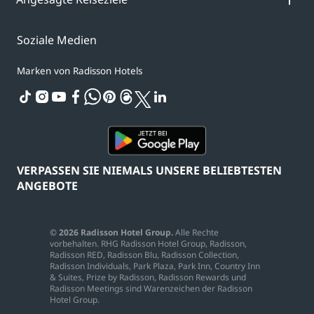
Soziale Medien
Marken von Radisson Hotels
tiktok
instagram
youtube
facebook
whatsapp
pinterest
threads
twitter
linkedin
VERPASSEN SIE NIEMALS UNSERE BELIEBTESTEN
ANGEBOTE
© 2026 Radisson Hotel Group.
Alle Rechte
vorbehalten. RHG Radisson Hotel Group, Radisson,
Radisson RED, Radisson Blu, Radisson Collection,
Radisson Individuals, Park Plaza, Park Inn, Country Inn
& Suites, Prize by Radisson, Radisson Rewards und
Radisson Meetings sind Warenzeichen der Radisson
Hotel Group.