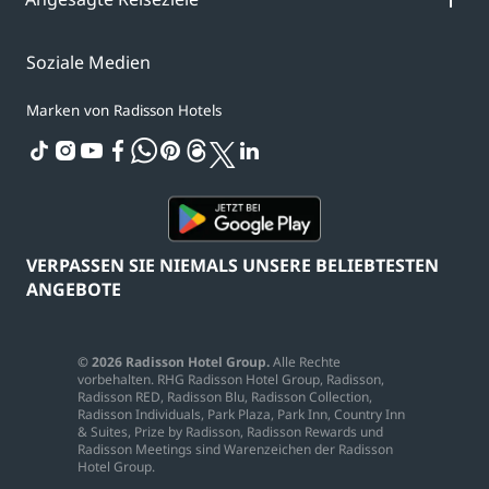
Soziale Medien
Marken von Radisson Hotels
tiktok
instagram
youtube
facebook
whatsapp
pinterest
threads
twitter
linkedin
VERPASSEN SIE NIEMALS UNSERE BELIEBTESTEN
ANGEBOTE
© 2026 Radisson Hotel Group.
Alle Rechte
vorbehalten. RHG Radisson Hotel Group, Radisson,
Radisson RED, Radisson Blu, Radisson Collection,
Radisson Individuals, Park Plaza, Park Inn, Country Inn
& Suites, Prize by Radisson, Radisson Rewards und
Radisson Meetings sind Warenzeichen der Radisson
Hotel Group.