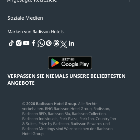
Soziale Medien
Marken von Radisson Hotels
tiktok
instagram
youtube
facebook
whatsapp
pinterest
threads
twitter
linkedin
VERPASSEN SIE NIEMALS UNSERE BELIEBTESTEN
ANGEBOTE
© 2026 Radisson Hotel Group.
Alle Rechte
vorbehalten. RHG Radisson Hotel Group, Radisson,
Radisson RED, Radisson Blu, Radisson Collection,
Radisson Individuals, Park Plaza, Park Inn, Country Inn
& Suites, Prize by Radisson, Radisson Rewards und
Radisson Meetings sind Warenzeichen der Radisson
Hotel Group.