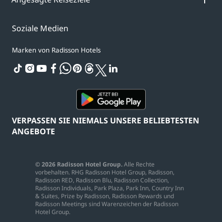
Soziale Medien
Marken von Radisson Hotels
tiktok
instagram
youtube
facebook
whatsapp
pinterest
threads
twitter
linkedin
VERPASSEN SIE NIEMALS UNSERE BELIEBTESTEN
ANGEBOTE
© 2026 Radisson Hotel Group.
Alle Rechte
vorbehalten. RHG Radisson Hotel Group, Radisson,
Radisson RED, Radisson Blu, Radisson Collection,
Radisson Individuals, Park Plaza, Park Inn, Country Inn
& Suites, Prize by Radisson, Radisson Rewards und
Radisson Meetings sind Warenzeichen der Radisson
Hotel Group.