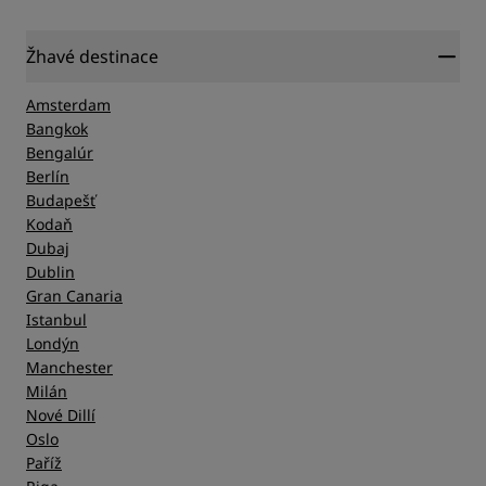
Žhavé destinace
Amsterdam
Bangkok
Bengalúr
Berlín
Budapešť
Kodaň
Dubaj
Dublin
Gran Canaria
Istanbul
Londýn
Manchester
Milán
Nové Dillí
Oslo
Paříž